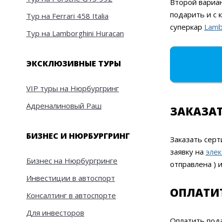
Второй вариан
подарить и с
Тур на Ferrari 458 Italia
суперкар
Lamb
Тур на Lamborghini Huracan
ЭКСКЛЮЗИВНЫЕ ТУРЫ
VIP туры на Нюрбургринг
Адреналиновый Раш
ЗАКАЗА
БИЗНЕС И НЮРБУРГРИНГ
Заказать серт
заявку на
эле
Бизнес на Нюрбургринге
отправлена ) 
Инвестиции в автоспорт
ОПЛАТИ
Консалтинг в автоспорте
Для инвесторов
Оплатить под