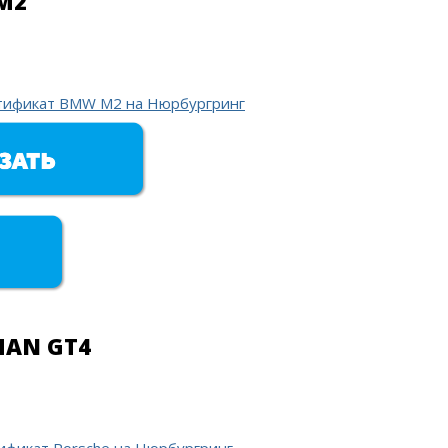
M2
MAN GT4