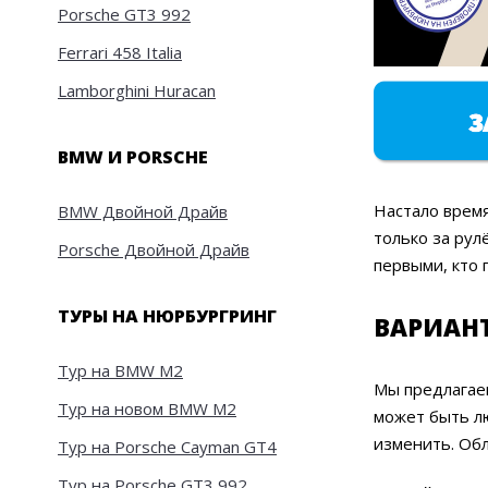
Porsche GT3 992
Ferrari 458 Italia
Lamborghini Huracan
BMW И PORSCHE
Настало врем
BMW Двойной Драйв
только за ру
Porsche Двойной Драйв
первыми, кто
ТУРЫ НА НЮРБУРГРИНГ
ВАРИАН
Тур на BMW M2
Мы предлагае
Тур на новом BMW M2
может быть лю
изменить. Обл
Тур на Porsche Cayman GT4
Тур на Porsche GT3 992