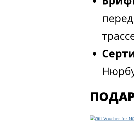
Брифи
перед
трасс
Серт
Нюрбу
ПОДАР