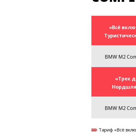
«Всё вклю
Туристичес
BMW M2 Comp
«Трек д
Нордшл
BMW M2 Comp
Тариф « Всё вкл