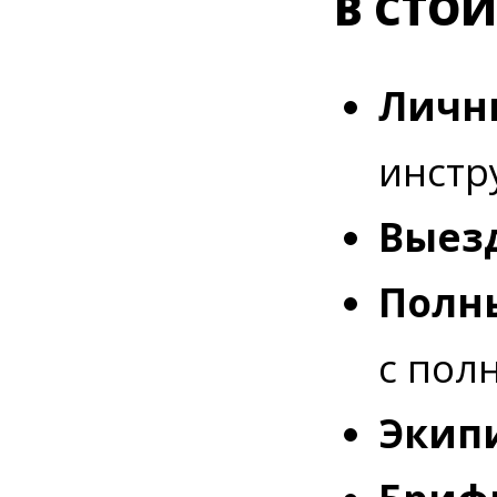
В СТО
Личн
инстр
Выезд
Полны
с пол
Экип