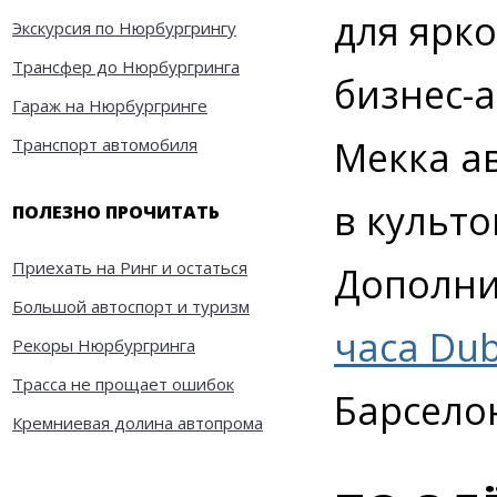
для ярк
Экскурсия по Нюрбургрингу
Трансфер до Нюрбургринга
бизнес-а
Гараж на Нюрбургринге
Мекка а
Транспорт автомобиля
в культ
ПОЛЕЗНО ПРОЧИТАТЬ
Приехать на Ринг и остаться
Дополни
Большой автоспорт и туризм
часа Dub
Рекоры Нюрбургринга
Трасса не прощает ошибок
Барселон
Кремниевая долина автопрома