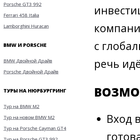
Porsche GT3 992
инвестиц
Ferrari 458 Italia
компани
Lamborghini Huracan
с глоба
BMW И PORSCHE
речь идё
BMW Двойной Драйв
Porsche Двойной Драйв
ВОЗМО
ТУРЫ НА НЮРБУРГРИНГ
Тур на BMW M2
Вход 
Тур на новом BMW M2
Тур на Porsche Cayman GT4
готов
Тур на Porsche GT3 992