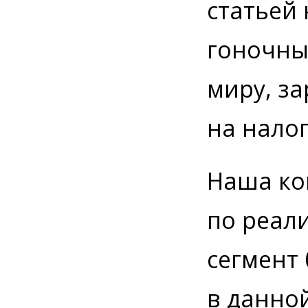
статьей 
гоночны
миру, з
на налог
Наша ко
по реал
сегмент
в данно