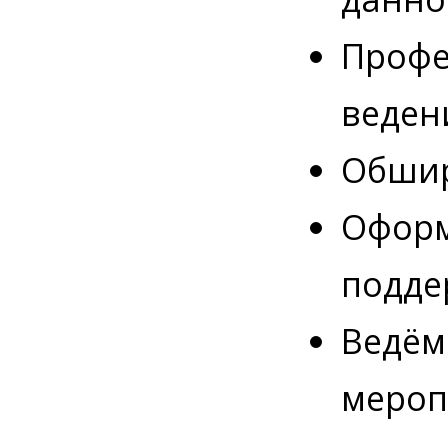
Профе
веден
Обшир
Оформ
подде
Ведём
мероп