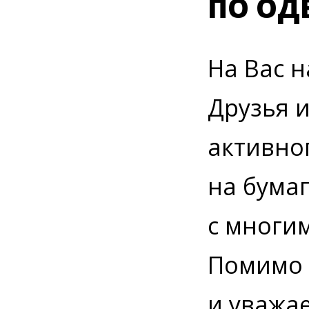
ПО ОД
На Вас 
Друзья 
активног
на бумаг
с многи
Помимо 
и уважае