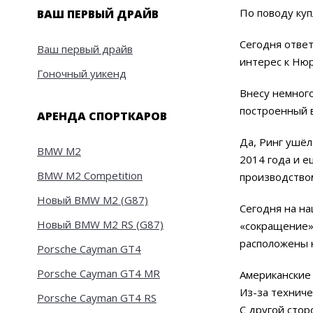
По поводу ку
ВАШ ПЕРВЫЙ ДРАЙВ
Сегодня ответ
Ваш первый драйв
интерес к Нюр
Гоночный уикенд
Внесу немного
построенный в
АРЕНДА СПОРТКАРОВ
Да, Ринг ушёл
BMW M2
2014 года и е
BMW M2 Competition
производством
Новый BMW M2 (G87)
Сегодня на на
Новый BMW M2 RS (G87)
«сокращение» 
расположены н
Porsche Cayman GT4
Porsche Cayman GT4 MR
Американские 
Из-за техниче
Porsche Cayman GT4 RS
С другой стор