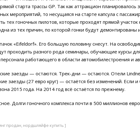
рямой старта трассы GP. Так как аттракцион планировалось
ных мероприятий, то несущаяся на старте капсула с пассажи
ть тех гоночных пилотов, которые проходят прямой участок н
 одна из тех причин, по которой гонки будут демонтированы 
тачок «Eifeldorf». Его большую половину снесут. На освобо
дут проходить разного рода семинары, обучающие курсы дл
 персонала работающего в области автомобилестроения и ав
ские заезды — остаются. Трек-дни — остаются. Отели Lindne
кие заезды (27 евро круг) — остаётся без изменений. Если и
езона 2015 года. На 2014 год всё остаётся по прежнему.
ное. Долги гоночного комплекса почти в 500 миллионов евро
инг продан, нордшляйфе купить ]