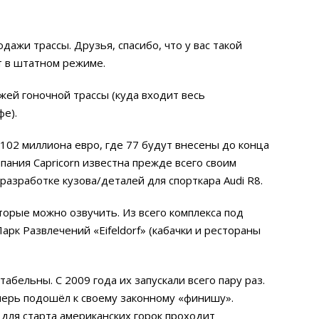
ажи трассы. Друзья, спасибо, что у вас такой
т в штатном режиме.
жей гоночной трассы (куда входит весь
е).
 102 миллиона евро, где 77 будут внесены до конца
пания Capricorn известна прежде всего своим
разработке кузова/деталей для спорткара Audi R8.
торые можно озвучить. Из всего комплекса под
рк Развлечений «Eifeldorf» (кабачки и рестораны
бельны. С 2009 года их запускали всего пару раз.
перь подошёл к своему законному «финишу».
 для старта американских горок проходит