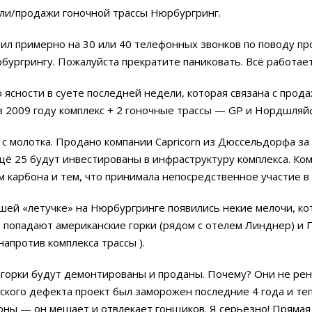
пли/продажи гоночной трассы Нюрбургринг.
ил примерно на 30 или 40 телефонных звонков по поводу прод
бургрингу. Пожалуйста прекратите паниковать. Всё работае
 ясности в суете последней недели, которая связана с прода
 2009 году комплекс + 2 гоночные трассы — GP и Нордшляйф
 с молотка. Продано компании Capricorn из Дюссельдорфа за
щё 25 будут инвестированы в инфраструктуру комплекса. Ком
 карбона и тем, что принимала непосредственное участие в 
шей «летучке» на Нюрбургринге появились некие мелочи, ко
попадают американские горки (рядом с отелем Линднер) и Па
апротив комплекса трассы ).
горки будут демонтированы и проданы. Почему? Они не рента
ского дефекта проект был заморожен последние 4 года и те
оны — он мешает и отвлекает гонщиков. Я серьёзно! Прямая