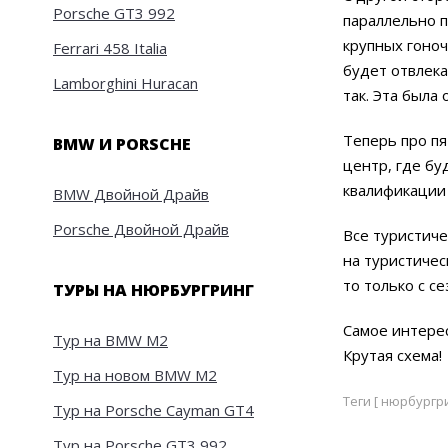
Porsche GT3 992
параллельно п
крупных гоноч
Ferrari 458 Italia
будет отвлека
Lamborghini Huracan
так. Эта была
Теперь про пя
BMW И PORSCHE
центр, где бу
квалификации
BMW Двойной Драйв
Porsche Двойной Драйв
Все туристиче
на туристичес
то только с с
ТУРЫ НА НЮРБУРГРИНГ
Самое интерес
Тур на BMW M2
Крутая схема!
Тур на новом BMW M2
Теги [ нюрбургр
Тур на Porsche Cayman GT4
Тур на Porsche GT3 992