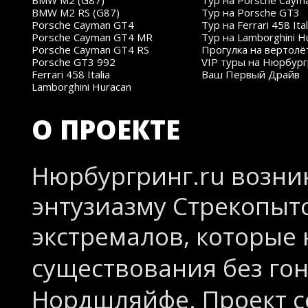
BMW M2 (G87)
Тур на Porsche Caym
BMW M2 RS (G87)
Тур на Porsche GT3
Porsche Cayman GT4
Тур на Ferrari 458 Ital
Porsche Cayman GT4 MR
Тур на Lamborghini H
Porsche Cayman GT4 RS
Прогулка на вертолё
Porsche GT3 992
VIP туры на Нюрбург
Ferrari 458 Italia
Ваш Первый Драйв
Lamborghini Huracan
О ПРОЕКТЕ
Нюрбургринг.ru возник
энтузиазму Стрекопыто
экстремалов, которые 
существования без го
Нордшляйфе. Проект со